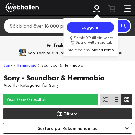
Logga in
Samla XP till ditt konto
Spara kvitton digitalt
Fri frakt över 800 kr.
Inte medlem?
Skapa konto
Köp 3 och få 30% rabatt
med rabattkoden 3Gives30
Sony
Hemmabio
Soundbar & Hemmabio
Sony - Soundbar & Hemmabio
Visa fler kategorier för Sony
Visar 0 av 0 resultat
Visar 0 av 0 resultat
Visar 0 av 0 resultat
Filtrera
Sortera på: Rekommenderad