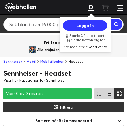
Logga in
Samla XP till ditt konto
Spara kvitton digitalt
Fri frakt över 800 kr.
Inte medlem?
Skapa konto
Alla erbjudanden från
BACK TO REALITY
Sennheiser
Mobil
Mobiltillbehör
Headset
Sennheiser - Headset
Visa fler kategorier för Sennheiser
Visar 0 av 0 resultat
Visar 0 av 0 resultat
Visar 0 av 0 resultat
Filtrera
Sortera på: Rekommenderad