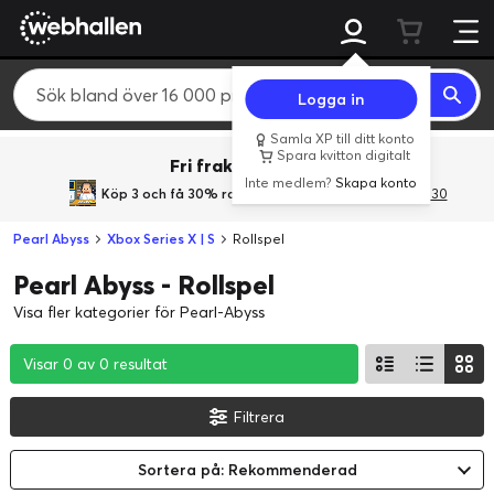
Logga in
Samla XP till ditt konto
Spara kvitton digitalt
Fri frakt över 800 kr.
Inte medlem?
Skapa konto
Köp 3 och få 30% rabatt
med rabattkoden 3Gives30
Pearl Abyss
Xbox Series X | S
Rollspel
Pearl Abyss - Rollspel
Visa fler kategorier för Pearl-Abyss
Visar 0 av 0 resultat
Visar 0 av 0 resultat
Visar 0 av 0 resultat
Filtrera
Sortera på: Rekommenderad