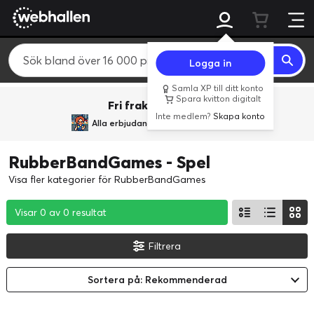
Logga in
Samla XP till ditt konto
Spara kvitton digitalt
Fri frakt över 800 kr.
Inte medlem?
Skapa konto
Alla erbjudanden från
BACK TO REALITY
RubberBandGames - Spel
Visa fler kategorier för RubberBandGames
Visar 0 av 0 resultat
Visar 0 av 0 resultat
Visar 0 av 0 resultat
Filtrera
Sortera på: Rekommenderad