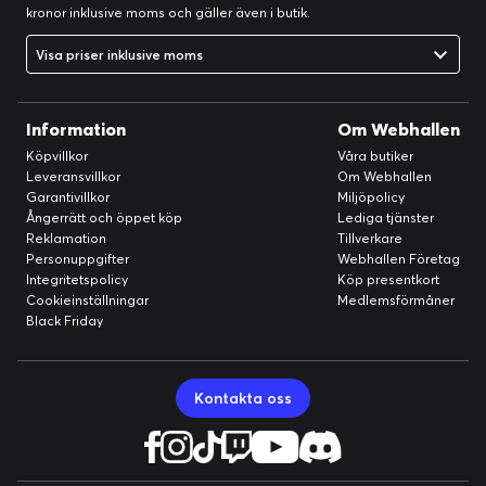
kronor inklusive moms och gäller även i butik.
Visa priser inklusive moms
Information
Om Webhallen
Köpvillkor
Våra butiker
Leveransvillkor
Om Webhallen
Garantivillkor
Miljöpolicy
Ångerrätt och öppet köp
Lediga tjänster
Reklamation
Tillverkare
Personuppgifter
Webhallen Företag
Integritetspolicy
Köp presentkort
Cookieinställningar
Medlemsförmåner
Black Friday
Kontakta oss