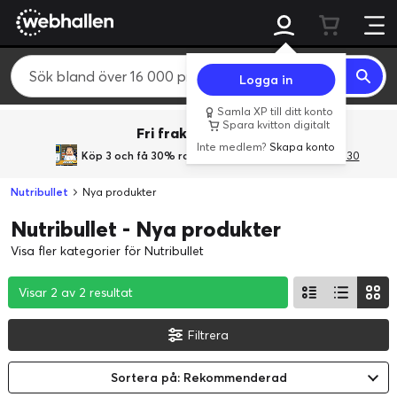
Logga in
Samla XP till ditt konto
Spara kvitton digitalt
Fri frakt över 800 kr.
Inte medlem?
Skapa konto
Köp 3 och få 30% rabatt
med rabattkoden 3Gives30
Nutribullet
Nya produkter
Nutribullet - Nya produkter
Visa fler kategorier för Nutribullet
Visar 2 av 2 resultat
Visar 2 av 2 resultat
Visar 2 av 2 resultat
Filtrera
Sortera på: Rekommenderad