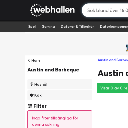
Spel
Gaming
Datorer & Tillbehör
Datorkomponen
Hem
Austin and Barbe
Austin and Barbeque
Austin 
Hushåll
Visar 0 av 0 re
Visar 0 av 0 re
Visar 0 av 0 re
Kök
Filter
Inga filter tillgängliga för
denna sökning