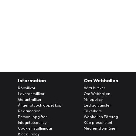
Information
Om Webhallen
Köpvillkor
Våra butiker
Leveransvillkor
Om Webhallen
Garantivillkor
Miljöpolicy
Ångerrätt och öppet köp
Lediga tjänster
Reklamation
Tillverkare
Personuppgifter
Webhallen Företag
Integritetspolicy
Köp presentkort
Cookieinställningar
Medlemsförmåner
Black Friday