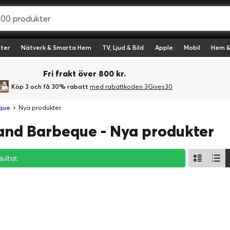
ter
Nätverk & Smarta Hem
TV, Ljud & Bild
Apple
Mobil
Hem &
Fri frakt över 800 kr.
Köp 3 och få 30% rabatt
med rabattkoden 3Gives30
que
Nya produkter
and Barbeque - Nya produkter
sultat
sultat
sultat