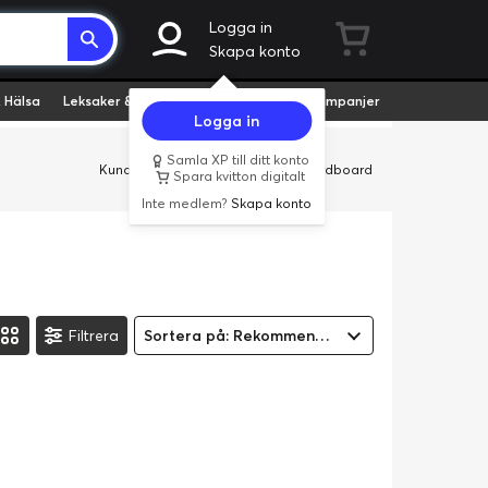
Logga in
Skapa konto
 Hälsa
Leksaker & Hobby
Fyndvaror
Kampanjer
Logga in
Samla XP till ditt konto
Kundservice
Butiker
Företag
Cardboard
Spara kvitton digitalt
Inte medlem?
Skapa konto
Filtrera
Sortera på: Rekommenderad