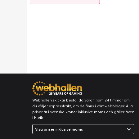
Webhallen skickar beställda varor inom 24 timmar om
du väljer expressfrakt, om de finns i vårt webblager. Alla
priser är i svenska kronor inklusive moms och gäller även
i butik.
Visa priser inklusive moms