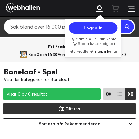
Logga in
Samla XP till ditt konto
Spara kvitton digitalt
Fri frakt över 800 kr.
Inte medlem?
Skapa konto
Köp 3 och få 30% rabatt
med rabattkoden 3Gives30
Boneloaf - Spel
Visa fler kategorier för Boneloaf
Visar 0 av 0 resultat
Visar 0 av 0 resultat
Visar 0 av 0 resultat
Filtrera
Sortera på: Rekommenderad