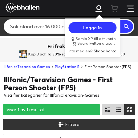
Logga in
Samla XP till ditt konto
Spara kvitton digitalt
Fri frakt över 800 kr.
Inte medlem?
Skapa konto
Köp 3 och få 30% rabatt
med rabattkoden 3Gives30
Illfonic/Teravision Games
PlayStation 5
First Person Shooter (FPS)
Illfonic/Teravision Games - First
Person Shooter (FPS)
Visa fler kategorier för IllfonicTeravision-Games
Visar 1 av 1 resultat
Visar 1 av 1 resultat
Visar 1 av 1 resultat
Filtrera