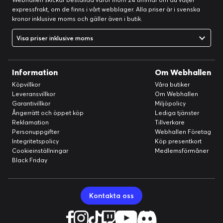
expressfrakt, om de finns i vårt webblager. Alla priser är i svenska
kronor inklusive moms och gäller även i butik.
Visa priser inklusive moms
Information
Om Webhallen
Köpvillkor
Våra butiker
Leveransvillkor
Om Webhallen
Garantivillkor
Miljöpolicy
Ångerrätt och öppet köp
Lediga tjänster
Reklamation
Tillverkare
Personuppgifter
Webhallen Företag
Integritetspolicy
Köp presentkort
Cookieinställningar
Medlemsförmåner
Black Friday
Kontakta oss