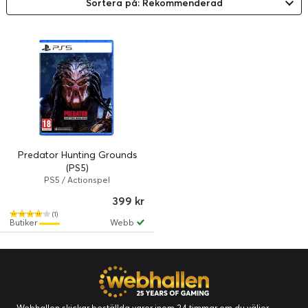
Sortera på: Rekommenderad
Predator Hunting Grounds
(PS5)
PS5 / Actionspel
399 kr
(1)
Butiker
Webb
Webhallen skickar beställda varor inom 24 timmar om du väljer