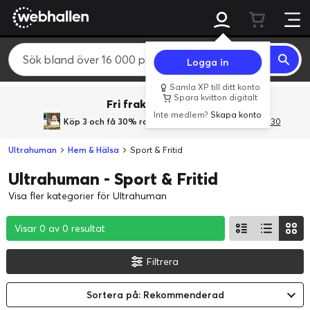
Logga in
Samla XP till ditt konto
Spara kvitton digitalt
Fri frakt över 800 kr.
Inte medlem?
Skapa konto
Köp 3 och få 30% rabatt
med rabattkoden 3Gives30
Ultrahuman
Hem & Hälsa
Sport & Fritid
Ultrahuman - Sport & Fritid
Visa fler kategorier för Ultrahuman
Visar 0 av 0 resultat
Visar 0 av 0 resultat
Visar 0 av 0 resultat
Filtrera
Sortera på: Rekommenderad