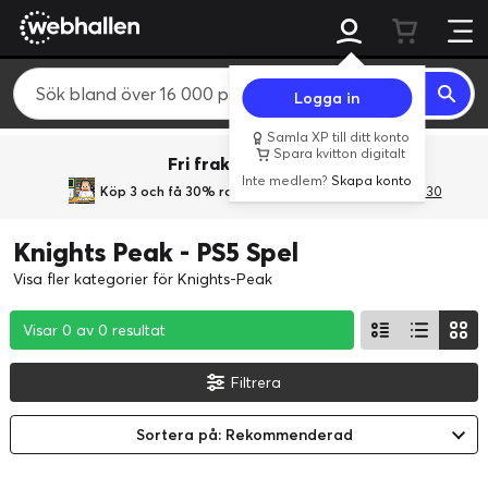
Logga in
Samla XP till ditt konto
Spara kvitton digitalt
Fri frakt över 800 kr.
Inte medlem?
Skapa konto
Köp 3 och få 30% rabatt
med rabattkoden 3Gives30
Knights Peak - PS5 Spel
Visa fler kategorier för Knights-Peak
Visar 0 av 0 resultat
Visar 0 av 0 resultat
Visar 0 av 0 resultat
Filtrera
Sortera på: Rekommenderad