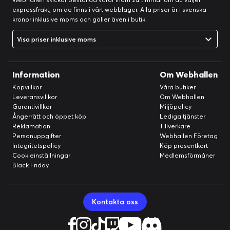
expressfrakt, om de finns i vårt webblager. Alla priser är i svenska
kronor inklusive moms och gäller även i butik.
Visa priser inklusive moms
Information
Om Webhallen
Köpvillkor
Våra butiker
Leveransvillkor
Om Webhallen
Garantivillkor
Miljöpolicy
Ångerrätt och öppet köp
Lediga tjänster
Reklamation
Tillverkare
Personuppgifter
Webhallen Företag
Integritetspolicy
Köp presentkort
Cookieinställningar
Medlemsförmåner
Black Friday
Kontakta oss