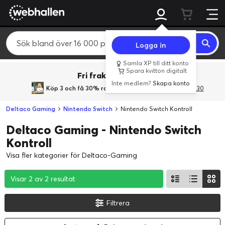
Logga in
Samla XP till ditt konto
Spara kvitton digitalt
Fri frakt över 800 kr.
Inte medlem?
Skapa konto
Köp 3 och få 30% rabatt
med rabattkoden 3Gives30
Deltaco Gaming
Nintendo Switch
Nintendo Switch Kontroll
Deltaco Gaming - Nintendo Switch
Kontroll
Visa fler kategorier för Deltaco-Gaming
Visar 2 av 2 resultat
Visar 2 av 2 resultat
Visar 2 av 2 resultat
Filtrera