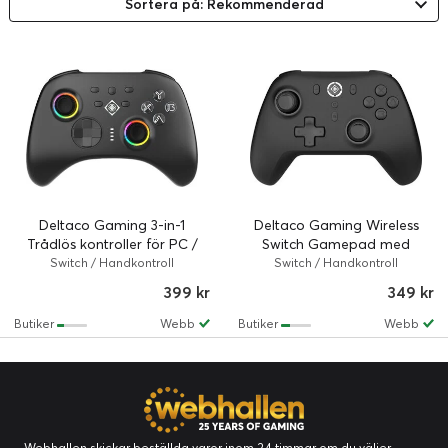
Sortera på: Rekommenderad
Deltaco Gaming 3-in-1
Deltaco Gaming Wireless
Trådlös kontroller för PC /
Switch Gamepad med
2.4G + BT 5.1
Bluetooth 5.1
Switch / Handkontroll
Switch / Handkontroll
399 kr
349 kr
Butiker
Webb
Butiker
Webb
Webhallen skickar beställda varor inom 24 timmar om du väljer