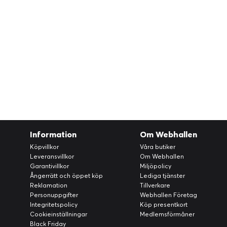
Information
Om Webhallen
Köpvillkor
Våra butiker
Leveransvillkor
Om Webhallen
Garantivillkor
Miljöpolicy
Ångerrätt och öppet köp
Lediga tjänster
Reklamation
Tillverkare
Personuppgifter
Webhallen Företag
Integritetspolicy
Köp presentkort
Cookieinställningar
Medlemsförmåner
Black Friday