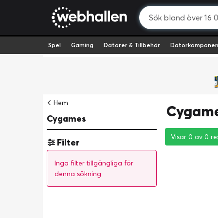
Spel
Gaming
Datorer & Tillbehör
Datorkomponen
Hem
Cygame
Cygames
Visar 0 av 0 re
Visar 0 av 0 re
Visar 0 av 0 re
Filter
Inga filter tillgängliga för
denna sökning