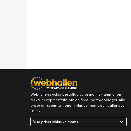
Webhallen skickar beställda varor inom 24 timmar om
du väljer expressfrakt, om de finns i vårt webblager. Alla
priser är i svenska kronor inklusive moms och gäller även
i butik.
Visa priser inklusive moms