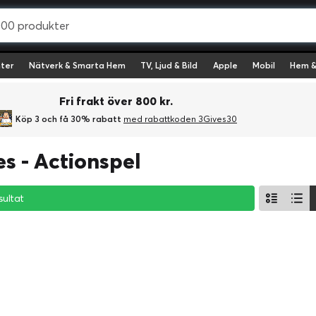
ter
Nätverk & Smarta Hem
TV, Ljud & Bild
Apple
Mobil
Hem &
Fri frakt över 800 kr.
Köp 3 och få 30% rabatt
med rabattkoden 3Gives30
s - Actionspel
sultat
sultat
sultat