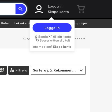
Logga in
Skapa konto
 Hälsa
Leksaker & Hobby
Fyndvaror
Kampanjer
Logga in
Samla XP till ditt konto
Kundservice
Butiker
Företag
Cardboard
Spara kvitton digitalt
Inte medlem?
Skapa konto
Filtrera
Sortera på: Rekommenderad