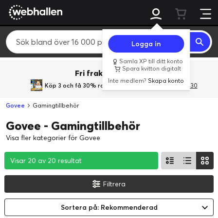
Logga in
Samla XP till ditt konto
Spara kvitton digitalt
Fri frakt över 800 kr.
Inte medlem?
Skapa konto
Köp 3 och få 30% rabatt
med rabattkoden 3Gives30
Govee
Gamingtillbehör
Govee - Gamingtillbehör
Visa fler kategorier för Govee
Visar 20 av 20 resultat
Visar 20 av 20 resultat
Visar 20 av 20 resultat
Filtrera
Sortera på: Rekommenderad