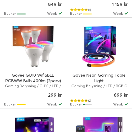
849 kr
1 159 kr
Lite
(1)
Butiker
Webb
Butiker
Webb
Govee GU10 Wifi&BLE
Govee Neon Gaming Table
RGBWW Bulb 400lm (2pack)
Light
Gaming Belysning / GU10 / LED /
Gaming Belysning / LED / RGBIC
16 miljoner färger/varmvitt till
/ Govee Neon
299 kr
699 kr
kallvitt ljus / Govee
(2)
Butiker
Webb
Butiker
Webb