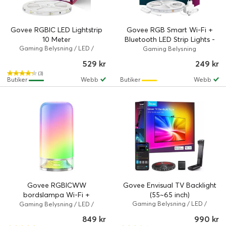
Govee RGBIC LED Lightstrip
Govee RGB Smart Wi-Fi +
10 Meter
Bluetooth LED Strip Lights -
Gaming Belysning / LED /
5m
Gaming Belysning
RGBICW / Govee
529 kr
249 kr
(3)
Butiker
Webb
Butiker
Webb
Govee RGBICWW
Govee Envisual TV Backlight
bordslampa Wi-Fi +
(55~65 inch)
Bluetooth 2700K-6500K
Gaming Belysning / LED /
Gaming Belysning / LED /
RGBICW / Govee TV Backlight 3
RGBICWW / Govee
500lm
849 kr
990 kr
Lite