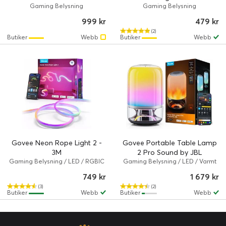
Gaming Belysning
Gaming Belysning
999 kr
479 kr
(2)
Butiker
Webb
Butiker
Webb
Govee Neon Rope Light 2 -
Govee Portable Table Lamp
3M
2 Pro Sound by JBL
Gaming Belysning / LED / RGBIC
Gaming Belysning / LED / Varmt
/ Govee Neon Rope Light 2
till kallt vitt ljus / Govee 2 Pro
749 kr
1 679 kr
(3)
(2)
Butiker
Webb
Butiker
Webb