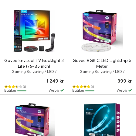
Govee Envisual TV Backlight 3
Govee RGBIC LED Lightstrip 5
Lite (75~85 inch)
Meter
Gaming Belysning / LED /
Gaming Belysning / LED /
RGBICW / Govee TV Backlight 3
RGBICW / Govee
1 249 kr
399 kr
Lite
(5)
(4)
Butiker
Webb
Butiker
Webb