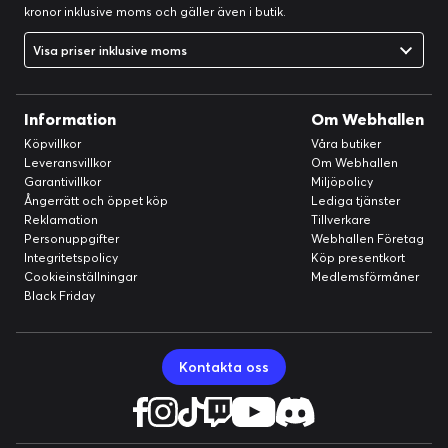
kronor inklusive moms och gäller även i butik.
Visa priser inklusive moms
Information
Om Webhallen
Köpvillkor
Våra butiker
Leveransvillkor
Om Webhallen
Garantivillkor
Miljöpolicy
Ångerrätt och öppet köp
Lediga tjänster
Reklamation
Tillverkare
Personuppgifter
Webhallen Företag
Integritetspolicy
Köp presentkort
Cookieinställningar
Medlemsförmåner
Black Friday
Kontakta oss