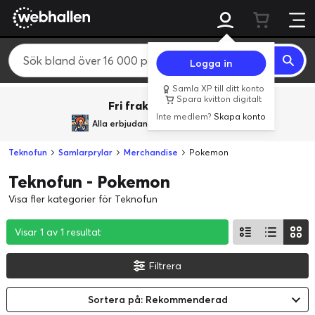
Logga in
Samla XP till ditt konto
Spara kvitton digitalt
Fri frakt över 800 kr.
Inte medlem?
Skapa konto
Alla erbjudanden från
BACK TO REALITY
Teknofun
Samlarprylar
Merchandise
Pokemon
Teknofun - Pokemon
Visa fler kategorier för Teknofun
Visar 1 av 1 resultat
Visar 1 av 1 resultat
Visar 1 av 1 resultat
Filtrera
Sortera på: Rekommenderad