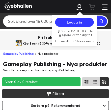
Logga in
Samla XP till ditt konto
Spara kvitton digitalt
Fri frakt över 800 kr.
Inte medlem?
Skapa konto
Köp 3 och få 30% rabatt
med rabattkoden 3Gives30
Gameplay Publishing
Nya produkter
Gameplay Publishing - Nya produkter
Visa fler kategorier för Gameplay-Publishing
Visar 0 av 0 resultat
Visar 0 av 0 resultat
Visar 0 av 0 resultat
Filtrera
Sortera på: Rekommenderad