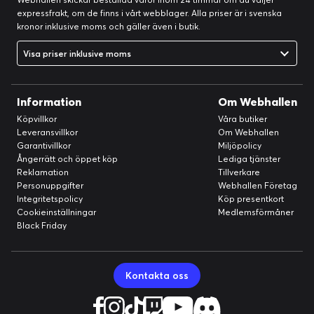
expressfrakt, om de finns i vårt webblager. Alla priser är i svenska
kronor inklusive moms och gäller även i butik.
Visa priser inklusive moms
Information
Om Webhallen
Köpvillkor
Våra butiker
Leveransvillkor
Om Webhallen
Garantivillkor
Miljöpolicy
Ångerrätt och öppet köp
Lediga tjänster
Reklamation
Tillverkare
Personuppgifter
Webhallen Företag
Integritetspolicy
Köp presentkort
Cookieinställningar
Medlemsförmåner
Black Friday
Kontakta oss