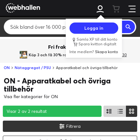
Logga in
Samla XP till ditt konto
Spara kvitton digitalt
Fri frakt över 800 kr.
Inte medlem?
Skapa konto
Köp 3 och få 30% rabatt
med rabattkoden 3Gives30
ON
Nätaggregat / PSU
Apparatkabel och övriga tillbehör
ON - Apparatkabel och övriga
tillbehör
Visa fler kategorier för ON
Visar 2 av 2 resultat
Visar 2 av 2 resultat
Visar 2 av 2 resultat
Filtrera