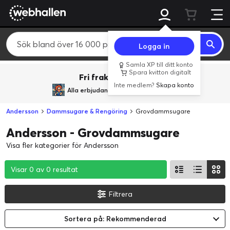
Logga in
Samla XP till ditt konto
Spara kvitton digitalt
Fri frakt över 800 kr.
Inte medlem?
Skapa konto
Alla erbjudanden från
BACK TO REALITY
Andersson
Dammsugare & Rengöring
Grovdammsugare
Andersson - Grovdammsugare
Visa fler kategorier för Andersson
Visar 0 av 0 resultat
Visar 0 av 0 resultat
Visar 0 av 0 resultat
Filtrera
Sortera på: Rekommenderad