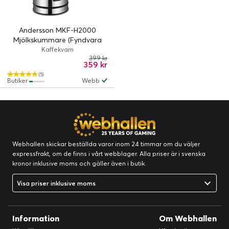
Andersson MKF-H2000
Mjölkskummare (Fyndvara
klass 2)
Kaffekvarn
399 kr
359 kr
(5)
Butiker
Webb
Webhallen skickar beställda varor inom 24 timmar om du väljer
expressfrakt, om de finns i vårt webblager. Alla priser är i svenska
kronor inklusive moms och gäller även i butik.
Visa priser inklusive moms
Information
Om Webhallen