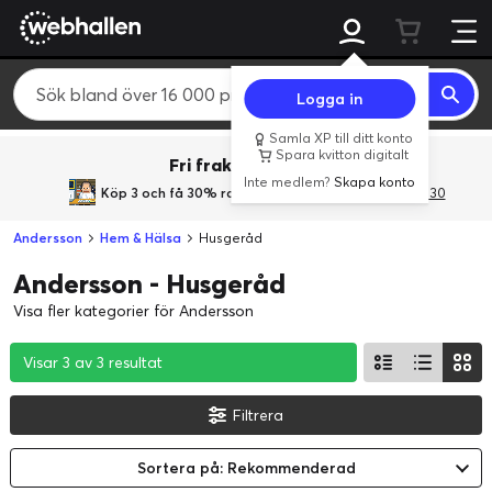
Logga in
Samla XP till ditt konto
Spara kvitton digitalt
Fri frakt över 800 kr.
Inte medlem?
Skapa konto
Köp 3 och få 30% rabatt
med rabattkoden 3Gives30
Andersson
Hem & Hälsa
Husgeråd
Andersson - Husgeråd
Visa fler kategorier för Andersson
Visar 3 av 3 resultat
Visar 3 av 3 resultat
Visar 3 av 3 resultat
Filtrera
Sortera på: Rekommenderad