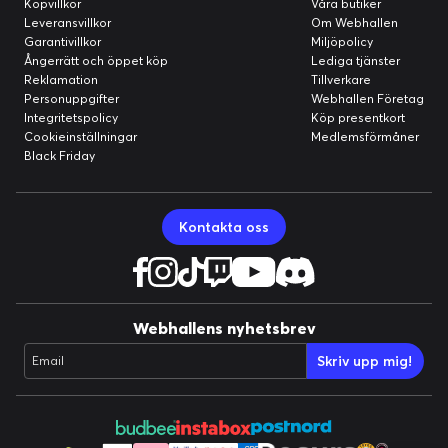
Köpvillkor
Våra butiker
Leveransvillkor
Om Webhallen
Garantivillkor
Miljöpolicy
Ångerrätt och öppet köp
Lediga tjänster
Reklamation
Tillverkare
Personuppgifter
Webhallen Företag
Integritetspolicy
Köp presentkort
Cookieinställningar
Medlemsförmåner
Black Friday
Kontakta oss
Webhallens nyhetsbrev
Skriv upp mig!
Email