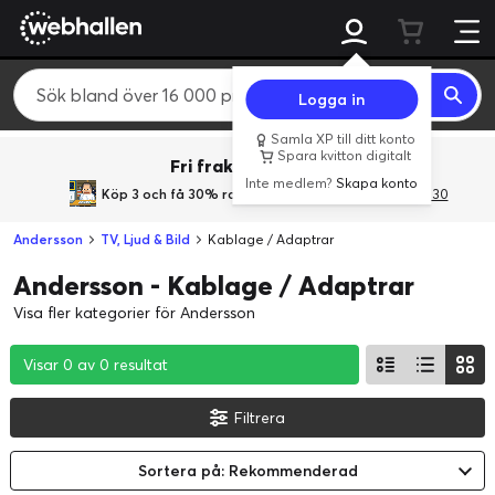
Logga in
Samla XP till ditt konto
Spara kvitton digitalt
Fri frakt över 800 kr.
Inte medlem?
Skapa konto
Köp 3 och få 30% rabatt
med rabattkoden 3Gives30
Andersson
TV, Ljud & Bild
Kablage / Adaptrar
Andersson - Kablage / Adaptrar
Visa fler kategorier för Andersson
Visar 0 av 0 resultat
Visar 0 av 0 resultat
Visar 0 av 0 resultat
Filtrera
Sortera på: Rekommenderad