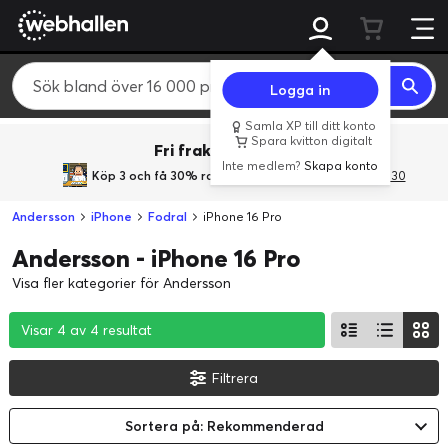
Logga in
Samla XP till ditt konto
Spara kvitton digitalt
Fri frakt över 800 kr.
Inte medlem?
Skapa konto
Köp 3 och få 30% rabatt
med rabattkoden 3Gives30
Andersson
iPhone
Fodral
iPhone 16 Pro
Andersson - iPhone 16 Pro
Visa fler kategorier för Andersson
Visar 4 av 4 resultat
Visar 4 av 4 resultat
Visar 4 av 4 resultat
Filtrera
Sortera på: Rekommenderad