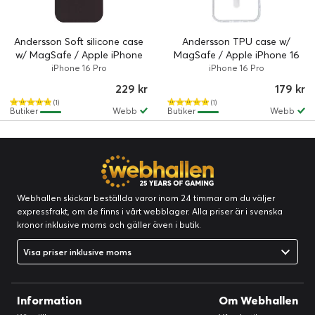
Andersson Soft silicone case
Andersson TPU case w/
w/ MagSafe / Apple iPhone
MagSafe / Apple iPhone 16
16 Pro - Svart
Pro - Clear
iPhone 16 Pro
iPhone 16 Pro
229 kr
179 kr
(1)
(1)
Butiker
Webb
Butiker
Webb
Webhallen skickar beställda varor inom 24 timmar om du väljer
expressfrakt, om de finns i vårt webblager. Alla priser är i svenska
kronor inklusive moms och gäller även i butik.
Visa priser inklusive moms
Information
Om Webhallen