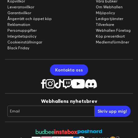
Köpvillkor
Våra butiker
Leveransvillkor
Om Webhallen
Garantivillkor
Miljöpolicy
Ångerrätt och öppet köp
Lediga tjänster
Reklamation
Tillverkare
Personuppgifter
Webhallen Företag
Integritetspolicy
Köp presentkort
Cookieinställningar
Medlemsförmåner
Black Friday
Kontakta oss
Webhallens nyhetsbrev
Skriv upp mig!
Email