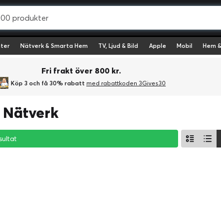
ter
Nätverk & Smarta Hem
TV, Ljud & Bild
Apple
Mobil
Hem &
Fri frakt över 800 kr.
Köp 3 och få 30% rabatt
med rabattkoden 3Gives30
 Nätverk
sultat
sultat
sultat