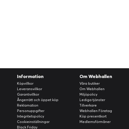
Information
Om Webhallen
Köpvillkor
Våra butiker
Leveransvillkor
Om Webhallen
Garantivillkor
Miljöpolicy
Ångerrätt och öppet köp
Lediga tjänster
Reklamation
Tillverkare
Personuppgifter
Webhallen Företag
Integritetspolicy
Köp presentkort
Cookieinställningar
Medlemsförmåner
Black Friday