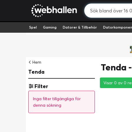
Spel
Gaming
Datorer & Tillbehör
Datorkomponen
Hem
Tenda -
Tenda
Visar 0 av 0 re
Visar 0 av 0 re
Visar 0 av 0 re
Filter
Inga filter tillgängliga för
denna sökning