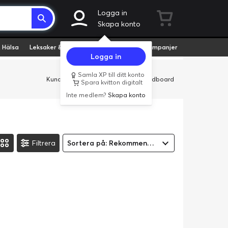
Logga in
Skapa konto
 Hälsa
Leksaker & Hobby
Fyndvaror
Kampanjer
Logga in
Samla XP till ditt konto
Kundservice
Butiker
Företag
Cardboard
Spara kvitton digitalt
Inte medlem?
Skapa konto
Filtrera
Sortera på: Rekommenderad