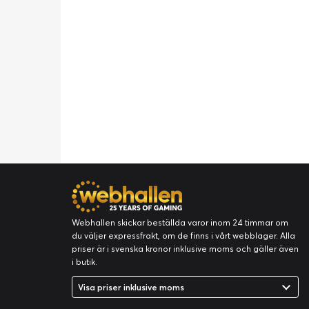
Webhallen skickar beställda varor inom 24 timmar om
du väljer expressfrakt, om de finns i vårt webblager. Alla
priser är i svenska kronor inklusive moms och gäller även
i butik.
Visa priser inklusive moms