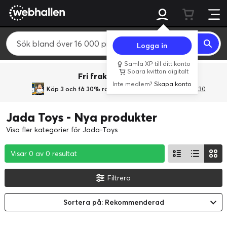
Logga in
Samla XP till ditt konto
Spara kvitton digitalt
Fri frakt över 800 kr.
Inte medlem?
Skapa konto
Köp 3 och få 30% rabatt
med rabattkoden 3Gives30
Jada Toys - Nya produkter
Visa fler kategorier för Jada-Toys
Visar 0 av 0 resultat
Visar 0 av 0 resultat
Visar 0 av 0 resultat
Filtrera
Sortera på: Rekommenderad