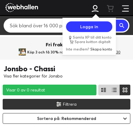
Logga in
Samla XP till ditt konto
Spara kvitton digitalt
Fri frakt över 800 kr.
Inte medlem?
Skapa konto
Köp 3 och få 30% rabatt
med rabattkoden 3Gives30
Jonsbo - Chassi
Visa fler kategorier för Jonsbo
Visar 0 av 0 resultat
Visar 0 av 0 resultat
Visar 0 av 0 resultat
Filtrera
Sortera på: Rekommenderad