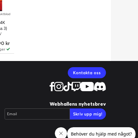
uktblad
 4K
s 3)
V
90 kr
ger
Kontakta oss
Webhallens nyhetsbrev
Skriv upp mig!
Email