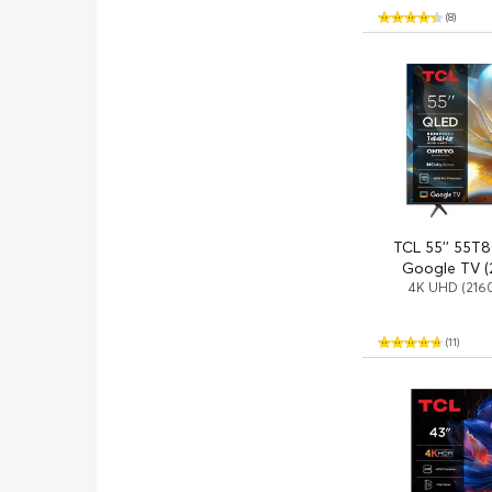
(8)
TCL 55'' 55T8
Google TV (2
4K UHD (2160
(11)