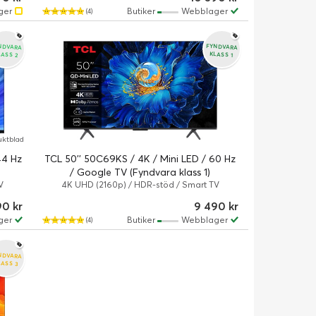
ger
Butiker
Webblager
(4)
NDVARA
FYNDVARA
LASS 2
KLASS 1
uktblad
44 Hz
TCL 50'' 50C69KS / 4K / Mini LED / 60 Hz
/ Google TV (Fyndvara klass 1)
V
4K UHD (2160p) / HDR-stöd / Smart TV
90 kr
9 490 kr
ger
Butiker
Webblager
(4)
NDVARA
LASS 3