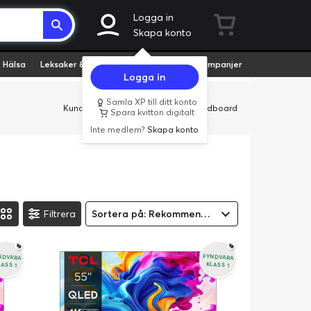
Logga in
Skapa konto
 Hälsa
Leksaker & Hobby
Fyndvaror
Kampanjer
Logga in
Samla XP till ditt konto
Kundservice
Butiker
Företag
Cardboard
Spara kvitton digitalt
Inte medlem?
Skapa konto
Filtrera
Sortera på: Rekommenderad
NDVARA
FYNDVARA
LASS 1
KLASS 1