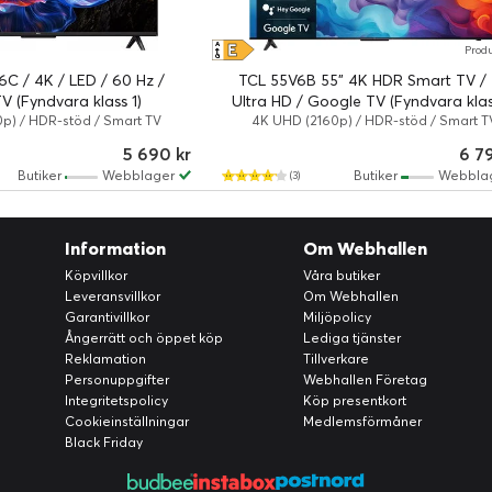
E
A
Prod
↑
G
6C / 4K / LED / 60 Hz /
TCL 55V6B 55" 4K HDR Smart TV /
V (Fyndvara klass 1)
Ultra HD / Google TV (Fyndvara klas
p) / HDR-stöd / Smart TV
4K UHD (2160p) / HDR-stöd / Smart T
5 690 kr
6 7
Butiker
Webblager
Butiker
Webbla
(3)
Information
Om Webhallen
Köpvillkor
Våra butiker
Leveransvillkor
Om Webhallen
Garantivillkor
Miljöpolicy
Ångerrätt och öppet köp
Lediga tjänster
Reklamation
Tillverkare
Personuppgifter
Webhallen Företag
Integritetspolicy
Köp presentkort
Cookieinställningar
Medlemsförmåner
Black Friday