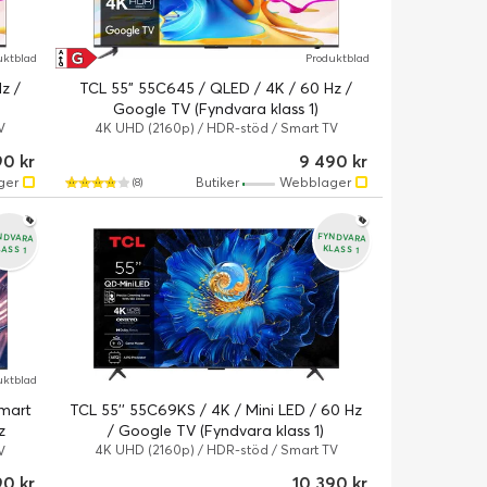
G
A
uktblad
Produktblad
↑
G
z /
TCL 55" 55C645 / QLED / 4K / 60 Hz /
Google TV (Fyndvara klass 1)
V
4K UHD (2160p) / HDR-stöd / Smart TV
90 kr
9 490 kr
ger
Butiker
Webblager
(8)
NDVARA
FYNDVARA
LASS 1
KLASS 1
uktblad
mart
TCL 55'' 55C69KS / 4K / Mini LED / 60 Hz
z
/ Google TV (Fyndvara klass 1)
4K UHD (2160p) / HDR-stöd / Smart TV
V
90 kr
10 390 kr