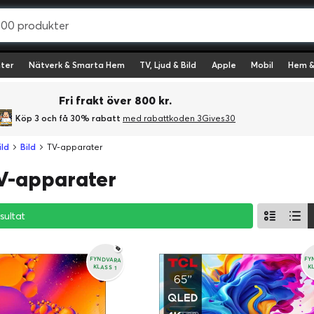
ter
Nätverk & Smarta Hem
TV, Ljud & Bild
Apple
Mobil
Hem &
Fri frakt över 800 kr.
Köp 3 och få 30% rabatt
med rabattkoden 3Gives30
ild
Bild
TV-apparater
V-apparater
esultat
esultat
esultat
FYNDVARA
FY
KLASS 1
K