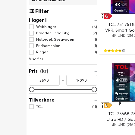
Filter
G
A
↑
G
I lager i
TCL 75" 75T8
Webblager
(6)
VRR, Smart Goo
Bredden (InfraCity)
(2)
4K UHD (2160
Hötorget, Sveavägen
(1)
Fridhemsplan
(1)
(9)
Ringen
(1)
Visa fler
Pris
(kr)
-
Tillverkare
E
A
TCL
(11)
↑
G
TCL 75V6B 75
Ultra HD / Goo
4K UHD (2160