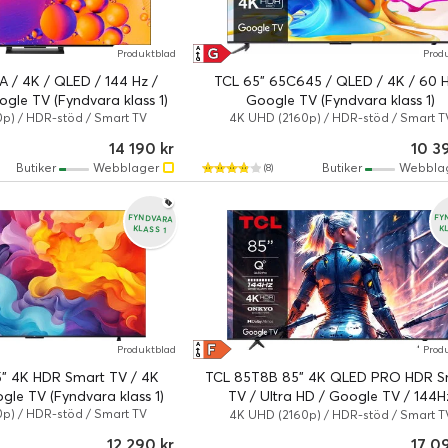
G
A
Produktblad
Prod
↑
G
A / 4K / QLED / 144 Hz /
TCL 65" 65C645 / QLED / 4K / 60 H
gle TV (Fyndvara klass 1)
Google TV (Fyndvara klass 1)
p) / HDR-stöd / Smart TV
4K UHD (2160p) / HDR-stöd / Smart T
14 190 kr
10 3
Butiker
Webblager
Butiker
Webbla
(8)
FYNDVARA
FY
KLASS 1
K
F
A
Produktblad
Prod
↑
G
" 4K HDR Smart TV / 4K
TCL 85T8B 85" 4K QLED PRO HDR S
gle TV (Fyndvara klass 1)
TV / Ultra HD / Google TV / 144H
p) / HDR-stöd / Smart TV
(Fyndvara klass 1)
4K UHD (2160p) / HDR-stöd / Smart T
12 290 kr
17 0