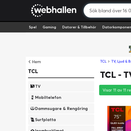
Spel
Gaming
Datorer & Tillbehör
Datorkomponen
Hem
TCL
TV, Ljud & B
TCL
TCL - T
TV
Visar 11 av 11 r
Visar 11 av 11 r
Visar 11 av 11 r
Mobiltelefon
Dammsugare & Rengöring
Surfplatta
Inomhusklimat