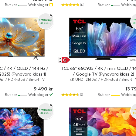
Butiker
Webblager
Butiker
Webbla
(17)
FYNDVARA
FY
KLASS 1
K
G
A
Prod
↑
G
C / 4K / QLED / 144 Hz /
TCL 65" 65C935 / 4K / mini QLED / 1
025) (Fyndvara klass 1)
/ Google TV (Fyndvara klass 2)
p) / HDR-stöd / Smart TV
4K UHD (2160p) / HDR-stöd / Smart T
9 490 kr
13 7
Butiker
Webblager
Butiker
Webbla
(5)
FYNDVARA
FY
K
KLASS 1