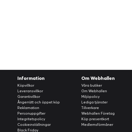
Information
Om Webhallen
Köpvillkor
Våra butiker
Leveransvillkor
Om Webhallen
Garantivillkor
Miljöpolicy
Ångerrätt och öppet köp
Lediga tjänster
Reklamation
Tillverkare
Personuppgifter
Webhallen Företag
Integritetspolicy
Köp presentkort
Cookieinställningar
Medlemsförmåner
Black Friday