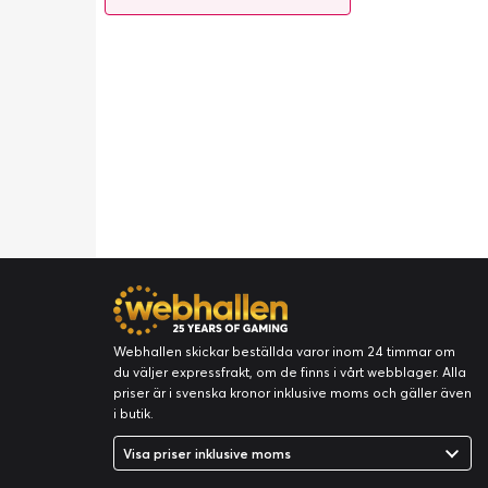
Webhallen skickar beställda varor inom 24 timmar om
du väljer expressfrakt, om de finns i vårt webblager. Alla
priser är i svenska kronor inklusive moms och gäller även
i butik.
Visa priser inklusive moms