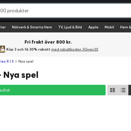
ter
Nätverk & Smarta Hem
TV, Ljud & Bild
Apple
Mobil
Hem &
Fri frakt över 800 kr.
Köp 3 och få 30% rabatt
med rabattkoden 3Gives30
ies X | S
Nya spel
 Nya spel
sultat
sultat
sultat