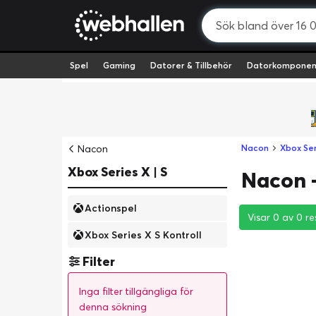
Spel
Gaming
Datorer & Tillbehör
Datorkomponen
Nacon
Nacon
Xbox Ser
Xbox Series X | S
Nacon -
Actionspel
Visar 0 av 0 re
Visar 0 av 0 re
Visar 0 av 0 re
Xbox Series X S Kontroll
Filter
Inga filter tillgängliga för
denna sökning