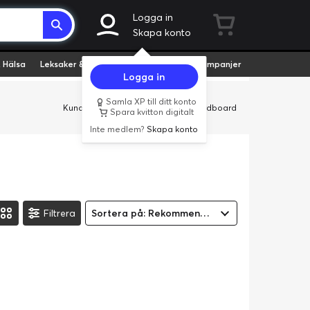
Logga in
Skapa konto
 Hälsa
Leksaker & Hobby
Fyndvaror
Kampanjer
Logga in
Samla XP till ditt konto
Kundservice
Butiker
Företag
Cardboard
Spara kvitton digitalt
Inte medlem?
Skapa konto
Filtrera
Sortera på: Rekommenderad