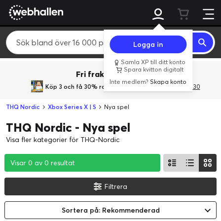
Logga in
Samla XP till ditt konto
Spara kvitton digitalt
Fri frakt över 800 kr.
Inte medlem?
Skapa konto
Köp 3 och få 30% rabatt
med rabattkoden 3Gives30
THQ Nordic
Xbox Series X | S
Nya spel
THQ Nordic - Nya spel
Visa fler kategorier för THQ-Nordic
Visar 0 av 0 resultat
Visar 0 av 0 resultat
Visar 0 av 0 resultat
Filtrera
Sortera på: Rekommenderad