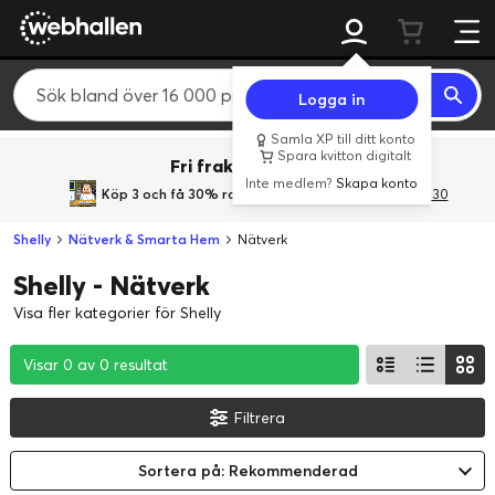
Logga in
Samla XP till ditt konto
Spara kvitton digitalt
Fri frakt över 800 kr.
Inte medlem?
Skapa konto
Köp 3 och få 30% rabatt
med rabattkoden 3Gives30
Shelly
Nätverk & Smarta Hem
Nätverk
Shelly - Nätverk
Visa fler kategorier för Shelly
Visar 0 av 0 resultat
Visar 0 av 0 resultat
Visar 0 av 0 resultat
Filtrera
Sortera på: Rekommenderad