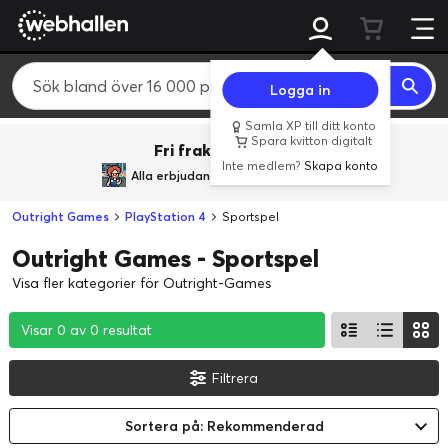
Logga in
Samla XP till ditt konto
Spara kvitton digitalt
Fri frakt över 800 kr.
Inte medlem?
Skapa konto
Alla erbjudanden från
BACK TO REALITY
Outright Games
PlayStation 4
Sportspel
Outright Games - Sportspel
Visa fler kategorier för Outright-Games
Visar 0 av 0 resultat
Visar 0 av 0 resultat
Visar 0 av 0 resultat
Filtrera
Sortera på: Rekommenderad