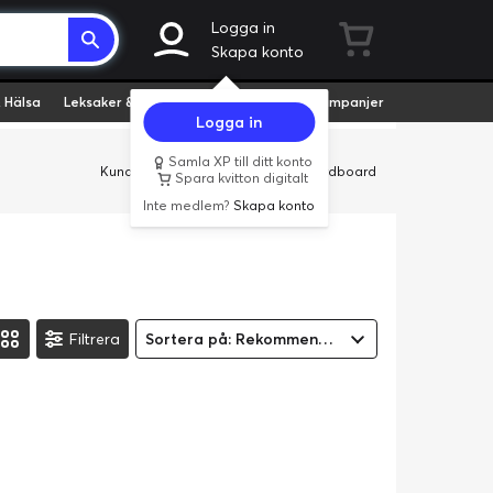
Logga in
Skapa konto
 Hälsa
Leksaker & Hobby
Fyndvaror
Kampanjer
Logga in
Samla XP till ditt konto
Kundservice
Butiker
Företag
Cardboard
Spara kvitton digitalt
Inte medlem?
Skapa konto
Filtrera
Sortera på: Rekommenderad