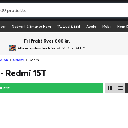
ter
Nätverk & Smarta Hem
TV, Ljud & Bild
Apple
Mobil
Hem &
Fri frakt över 800 kr.
Alla erbjudanden från
BACK TO REALITY
lefon
Xiaomi
Redmi 15T
- Redmi 15T
sultat
sultat
sultat