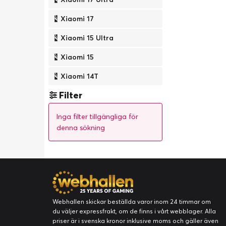
Xiaomi 17
Xiaomi 15 Ultra
Xiaomi 15
Xiaomi 14T
Filter
Inga filter tillgängliga för
denna sökning
Webhallen skickar beställda varor inom 24 timmar om
du väljer expressfrakt, om de finns i vårt webblager. Alla
priser är i svenska kronor inklusive moms och gäller även