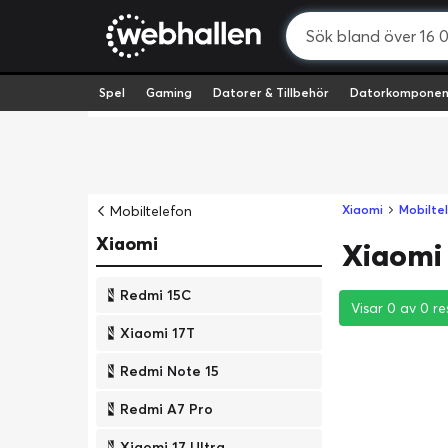
Spel
Gaming
Datorer & Tillbehör
Datorkomponen
Mobiltelefon
Xiaomi
Mobilte
Xiaomi
Xiaomi 
Redmi 15C
Visar 0 av 0 re
Visar 0 av 0 re
Visar 0 av 0 re
Xiaomi 17T
Redmi Note 15
Redmi A7 Pro
Xiaomi 17 Ultra