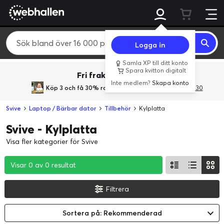
Logga in
Samla XP till ditt konto
Spara kvitton digitalt
Fri frakt över 800 kr.
Inte medlem?
Skapa konto
Köp 3 och få 30% rabatt
med rabattkoden 3Gives30
Svive
Laptop / Bärbar dator
Tillbehör
Kylplatta
Svive - Kylplatta
Visa fler kategorier för Svive
Visar 0 av 0 resultat
Visar 0 av 0 resultat
Visar 0 av 0 resultat
Filtrera
Sortera på: Rekommenderad