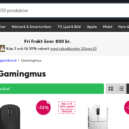
ter
Nätverk & Smarta Hem
TV, Ljud & Bild
Apple
Mobil
Hem &
Fri frakt över 800 kr.
Köp 3 och få 30% rabatt
med rabattkoden 3Gives30
ngentbord
Gamingmus
- Gamingmus
sultat
sultat
sultat
-33%
-