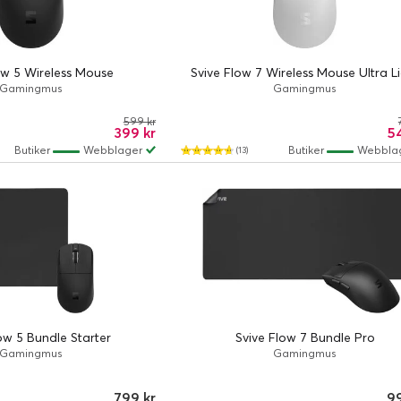
ow 5 Wireless Mouse
Svive Flow 7 Wireless Mouse Ultra L
Gamingmus
Gamingmus
599 kr
399 kr
54
Butiker
Webblager
Butiker
Webbla
(13)
ow 5 Bundle Starter
Svive Flow 7 Bundle Pro
Gamingmus
Gamingmus
799 kr
99