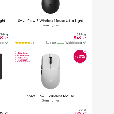
ight
Svive Flow 7 Wireless Mouse Ultra Light
Gamingmus
799 kr
799 kr
9 kr
549 kr
ger
Butiker
Webblager
(13)
-33%
Svive Flow 5 Wireless Mouse
Gamingmus
599 kr
9 kr
399 kr