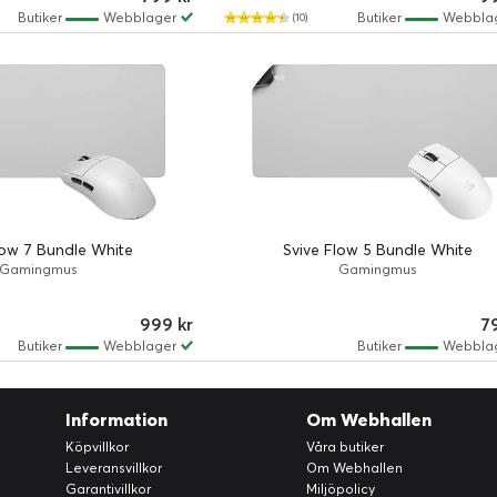
Butiker
Webblager
Butiker
Webbla
(10)
low 7 Bundle White
Svive Flow 5 Bundle White
Gamingmus
Gamingmus
999 kr
7
Butiker
Webblager
Butiker
Webbla
Information
Om Webhallen
Köpvillkor
Våra butiker
Leveransvillkor
Om Webhallen
Garantivillkor
Miljöpolicy