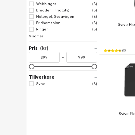
Webblager
(8)
Bredden (InfraCity)
(8)
Hötorget, Sveavägen
(8)
Fridhemsplan
(8)
Svive Fl
Ringen
(8)
Visa fler
Pris
(kr)
(15)
-
Tillverkare
Svive
(8)
Svive Fl