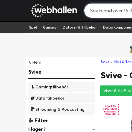
Spel
Gaming
Datorer & Tillbehör
Datorkomponen
Hem
Svive
Mus & Ta
Svive
Svive 
Gamingtillbehör
Visar 8 av 8 re
Visar 8 av 8 re
Visar 8 av 8 re
Datortillbehör
Streaming & Podcasting
Filter
I lager i