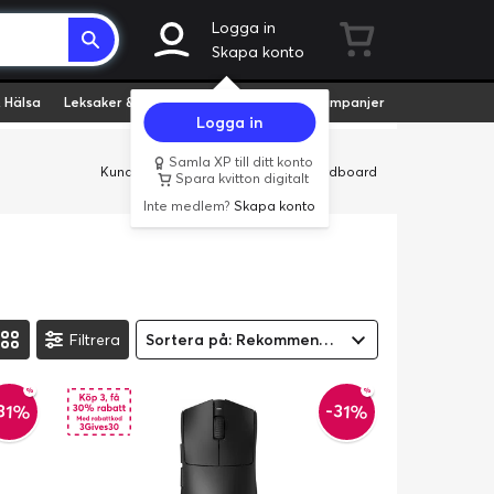
Logga in
Skapa konto
 Hälsa
Leksaker & Hobby
Fyndvaror
Kampanjer
Logga in
Samla XP till ditt konto
Kundservice
Butiker
Företag
Cardboard
Spara kvitton digitalt
Inte medlem?
Skapa konto
Filtrera
Sortera på: Rekommenderad
31%
-31%