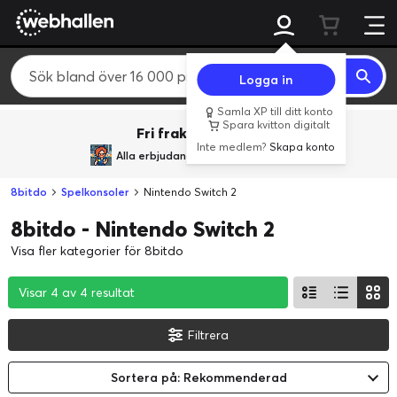
Logga in
Samla XP till ditt konto
Spara kvitton digitalt
Fri frakt över 800 kr.
Inte medlem?
Skapa konto
Alla erbjudanden från
BACK TO REALITY
8bitdo
Spelkonsoler
Nintendo Switch 2
8bitdo - Nintendo Switch 2
Visa fler kategorier för 8bitdo
Visar 4 av 4 resultat
Visar 4 av 4 resultat
Visar 4 av 4 resultat
Filtrera
Sortera på: Rekommenderad