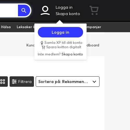
Logga in
Skapa konto
 Hälsa
Leksaker & Hobby
Fyndvaror
Kampanjer
Logga in
Samla XP till ditt konto
Kundservice
Butiker
Företag
Cardboard
Spara kvitton digitalt
Inte medlem?
Skapa konto
Filtrera
Sortera på: Rekommenderad