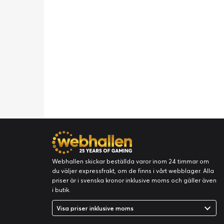
Webhallen skickar beställda varor inom 24 timmar om
du väljer expressfrakt, om de finns i vårt webblager. Alla
priser är i svenska kronor inklusive moms och gäller även
i butik.
Visa priser inklusive moms