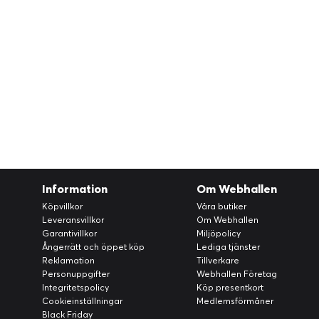
Information
Om Webhallen
Köpvillkor
Våra butiker
Leveransvillkor
Om Webhallen
Garantivillkor
Miljöpolicy
Ångerrätt och öppet köp
Lediga tjänster
Reklamation
Tillverkare
Personuppgifter
Webhallen Företag
Integritetspolicy
Köp presentkort
Cookieinställningar
Medlemsförmåner
Black Friday