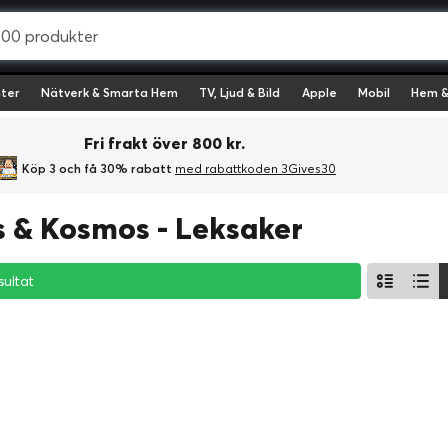
ter
Nätverk & Smarta Hem
TV, Ljud & Bild
Apple
Mobil
Hem &
Fri frakt över 800 kr.
Köp 3 och få 30% rabatt
med rabattkoden 3Gives30
 & Kosmos - Leksaker
sultat
sultat
sultat