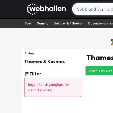
Spel
Gaming
Datorer & Tillbehör
Datorkomponen
Hem
Thames
Thames & Kosmos
Visar 0 av 0 re
Visar 0 av 0 re
Visar 0 av 0 re
Filter
Inga filter tillgängliga för
denna sökning