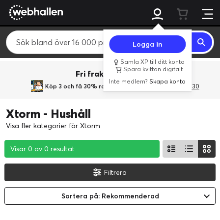
Logga in
Samla XP till ditt konto
Spara kvitton digitalt
Fri frakt över 800 kr.
Inte medlem?
Skapa konto
Köp 3 och få 30% rabatt
med rabattkoden 3Gives30
Xtorm - Hushåll
Visa fler kategorier för Xtorm
Visar 0 av 0 resultat
Visar 0 av 0 resultat
Visar 0 av 0 resultat
Filtrera
Sortera på: Rekommenderad