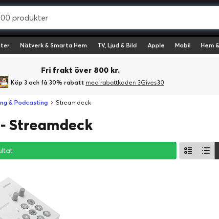
ter
Nätverk & Smarta Hem
TV, Ljud & Bild
Apple
Mobil
Hem &
Fri frakt över 800 kr.
Köp 3 och få 30% rabatt
med rabattkoden 3Gives30
ng & Podcasting
Streamdeck
 - Streamdeck
ultat
ultat
ultat