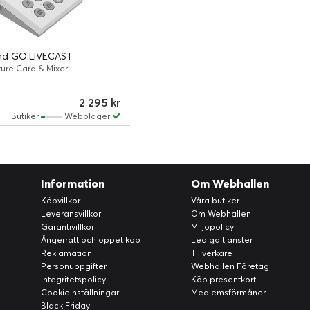
nd GO:LIVECAST
ure Card & Mixer
2 295 kr
Butiker
Webblager
Information
Om Webhallen
Köpvillkor
Våra butiker
Leveransvillkor
Om Webhallen
Garantivillkor
Miljöpolicy
Ångerrätt och öppet köp
Lediga tjänster
Reklamation
Tillverkare
Personuppgifter
Webhallen Företag
Integritetspolicy
Köp presentkort
Cookieinställningar
Medlemsförmåner
Black Friday