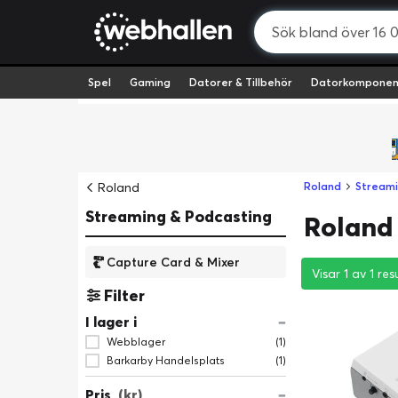
Spel
Gaming
Datorer & Tillbehör
Datorkomponen
Roland
Roland
Streami
Streaming & Podcasting
Roland
Capture Card & Mixer
Visar 1 av 1 res
Visar 1 av 1 res
Visar 1 av 1 res
Filter
I lager i
Webblager
(1)
Barkarby Handelsplats
(1)
Pris
(kr)