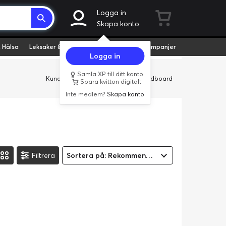
Logga in
Skapa konto
 Hälsa
Leksaker & Hobby
Fyndvaror
Kampanjer
Logga in
Samla XP till ditt konto
Kundservice
Butiker
Företag
Cardboard
Spara kvitton digitalt
Inte medlem?
Skapa konto
Filtrera
Sortera på: Rekommenderad