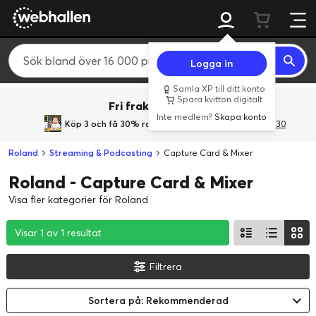
Logga in
Samla XP till ditt konto
Spara kvitton digitalt
Fri frakt över 800 kr.
Inte medlem?
Skapa konto
Köp 3 och få 30% rabatt
med rabattkoden 3Gives30
Roland
Streaming & Podcasting
Capture Card & Mixer
Roland - Capture Card & Mixer
Visa fler kategorier för Roland
Visar 1 av 1 resultat
Visar 1 av 1 resultat
Visar 1 av 1 resultat
Filtrera
Sortera på: Rekommenderad