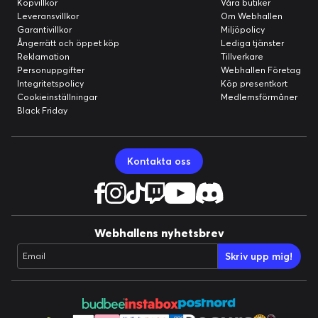
Köpvillkor
Våra butiker
Leveransvillkor
Om Webhallen
Garantivillkor
Miljöpolicy
Ångerrätt och öppet köp
Lediga tjänster
Reklamation
Tillverkare
Personuppgifter
Webhallen Företag
Integritetspolicy
Köp presentkort
Cookieinställningar
Medlemsförmåner
Black Friday
Kontakta oss
Webhallens nyhetsbrev
Skriv upp mig!
Email