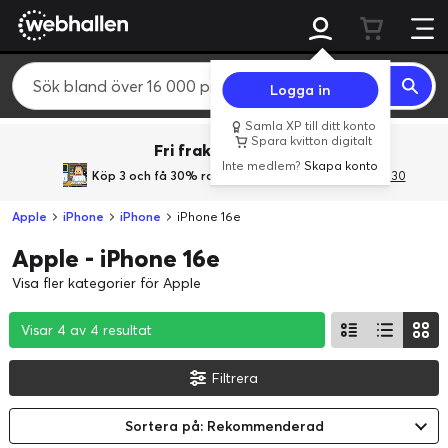
Logga in
Samla XP till ditt konto
Spara kvitton digitalt
Fri frakt över 800 kr.
Inte medlem?
Skapa konto
Köp 3 och få 30% rabatt
med rabattkoden 3Gives30
Apple
iPhone
iPhone
iPhone 16e
Apple - iPhone 16e
Visa fler kategorier för Apple
Visar 4 av 4 resultat
Visar 4 av 4 resultat
Visar 4 av 4 resultat
Filtrera
Sortera på: Rekommenderad