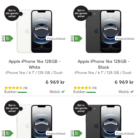
B
B
A
A
Produktblad
Produktblad
↑
↑
G
G
Apple iPhone 16e 128GB -
Apple iPhone 16e 128GB -
White
Black
iPhone 16e / 6.1" / 128 GB / Dual-
iPhone 16e / 6.1" / 128 GB / Dual-
SIM / iOS 26 / Vit
SIM / iOS 26 / Svart
6 969 kr
6 969 kr
(18)
(18)
Butiker
Webb
Butiker
Webb
B
B
A
A
Produktblad
Produktblad
↑
↑
G
G