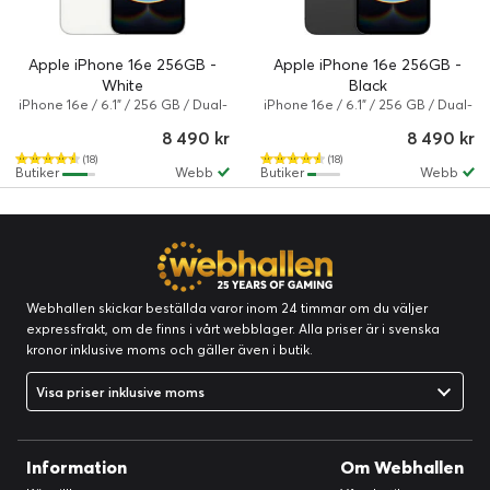
Apple iPhone 16e 256GB -
Apple iPhone 16e 256GB -
White
Black
iPhone 16e / 6.1" / 256 GB / Dual-
iPhone 16e / 6.1" / 256 GB / Dual-
SIM / iOS 26 / Vit
SIM / iOS 26 / Svart
8 490 kr
8 490 kr
(18)
(18)
Butiker
Webb
Butiker
Webb
Webhallen skickar beställda varor inom 24 timmar om du väljer
expressfrakt, om de finns i vårt webblager. Alla priser är i svenska
kronor inklusive moms och gäller även i butik.
Visa priser inklusive moms
Information
Om Webhallen