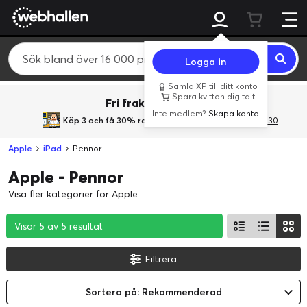
Logga in
Samla XP till ditt konto
Spara kvitton digitalt
Fri frakt över 800 kr.
Inte medlem?
Skapa konto
Köp 3 och få 30% rabatt
med rabattkoden 3Gives30
Apple
iPad
Pennor
Apple - Pennor
Visa fler kategorier för Apple
Visar 5 av 5 resultat
Visar 5 av 5 resultat
Visar 5 av 5 resultat
Filtrera
Sortera på: Rekommenderad