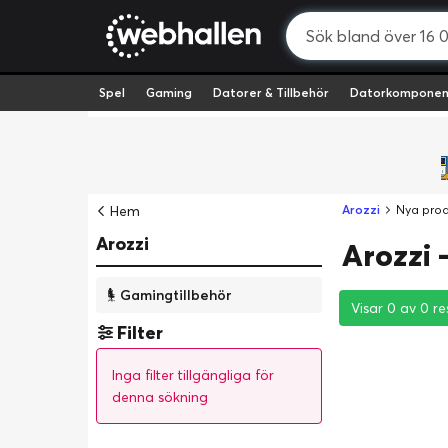
Spel
Gaming
Datorer & Tillbehör
Datorkomponen
Hem
Arozzi
Nya prod
Arozzi
Arozzi 
Gamingtillbehör
Visar 0 av 0 re
Visar 0 av 0 re
Visar 0 av 0 re
Filter
Inga filter tillgängliga för
denna sökning