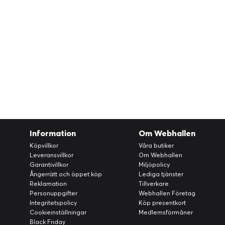
Information
Om Webhallen
Köpvillkor
Våra butiker
Leveransvillkor
Om Webhallen
Garantivillkor
Miljöpolicy
Ångerrätt och öppet köp
Lediga tjänster
Reklamation
Tillverkare
Personuppgifter
Webhallen Företag
Integritetspolicy
Köp presentkort
Cookieinställningar
Medlemsförmåner
Black Friday