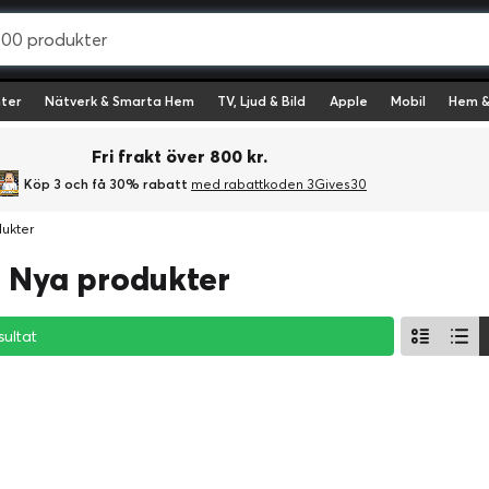
ter
Nätverk & Smarta Hem
TV, Ljud & Bild
Apple
Mobil
Hem &
Fri frakt över 800 kr.
Köp 3 och få 30% rabatt
med rabattkoden 3Gives30
ukter
- Nya produkter
sultat
sultat
sultat