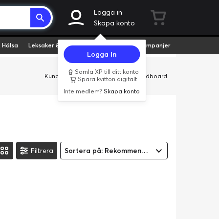
Logga in
Skapa konto
 Hälsa
Leksaker & Hobby
Fyndvaror
Kampanjer
Logga in
Samla XP till ditt konto
Kundservice
Butiker
Företag
Cardboard
Spara kvitton digitalt
Inte medlem?
Skapa konto
Filtrera
Sortera på: Rekommenderad