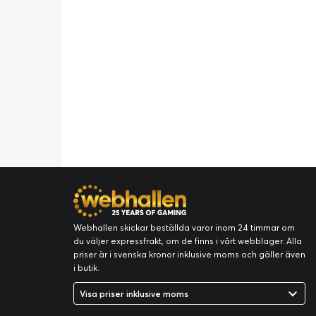
Webhallen skickar beställda varor inom 24 timmar om
du väljer expressfrakt, om de finns i vårt webblager. Alla
priser är i svenska kronor inklusive moms och gäller även
i butik.
Visa priser inklusive moms