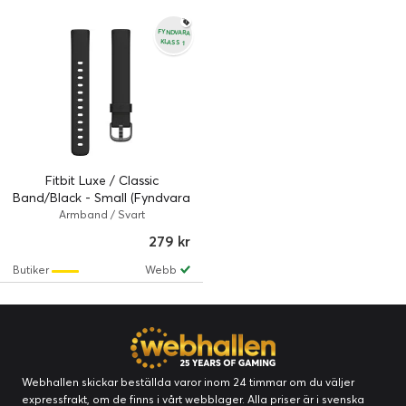
FYNDVARA
KLASS 1
Fitbit Luxe / Classic
Band/Black - Small (Fyndvara
klass 1)
Armband / Svart
279 kr
Butiker
Webb
Webhallen skickar beställda varor inom 24 timmar om du väljer
expressfrakt, om de finns i vårt webblager. Alla priser är i svenska