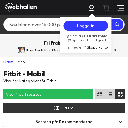
Logga in
Samla XP till ditt konto
Spara kvitton digitalt
Fri frakt över 800 kr.
Inte medlem?
Skapa konto
Köp 3 och få 30% rabatt
med rabattkoden 3Gives30
Fitbit
Mobil
Fitbit - Mobil
Visa fler kategorier för Fitbit
Visar 1 av 1 resultat
Visar 1 av 1 resultat
Visar 1 av 1 resultat
Filtrera
Sortera på: Rekommenderad