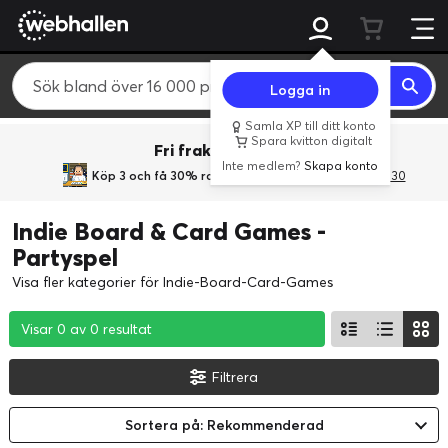
Logga in
Samla XP till ditt konto
Spara kvitton digitalt
Fri frakt över 800 kr.
Inte medlem?
Skapa konto
Köp 3 och få 30% rabatt
med rabattkoden 3Gives30
Indie Board & Card Games -
Partyspel
Visa fler kategorier för Indie-Board-Card-Games
Visar 0 av 0 resultat
Visar 0 av 0 resultat
Visar 0 av 0 resultat
Filtrera
Sortera på: Rekommenderad