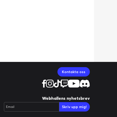
Kontakta oss
Webhallens nyhetsbrev
Skriv upp mig!
Email