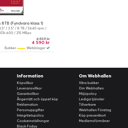
 8TB (Fyndvara klass 1)
,5" / 3.5" / 8 TB / 5640 rpm /
 ATA-600 / 215 MBps
4 859 kr
4 590 kr
Butiker
Webblager
Information
Om Webhallen
Köpvillkor
Våra butiker
Leveransvillkor
Om Webhallen
Garantivillkor
Miljöpolicy
Ångerrätt och öppet köp
Lediga tjänster
Reklamation
Tillverkare
Personuppgifter
Webhallen Företag
Integritetspolicy
Köp presentkort
Cookieinställningar
Medlemsförmåner
Black Friday