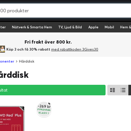
ter
Nätverk & Smarta Hem
TV, Ljud & Bild
Apple
Mobil
Hem &
Fri frakt över 800 kr.
Köp 3 och få 30% rabatt
med rabattkoden 3Gives30
onenter
Hårddisk
årddisk
ultat
ultat
ultat
-269 kr
FYNDVARA
KLASS 1