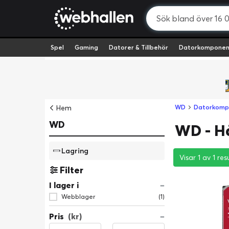
Spel
Gaming
Datorer & Tillbehör
Datorkomponen
Hem
WD
Datorkomp
WD
WD - H
Lagring
Visar 1 av 1 res
Visar 1 av 1 res
Visar 1 av 1 res
Filter
I lager i
Webblager
(1)
Pris
(kr)