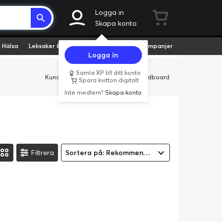
Logga in
Skapa konto
 Hälsa
Leksaker & Hobby
Fyndvaror
Kampanjer
Logga in
Samla XP till ditt konto
Kundservice
Butiker
Företag
Cardboard
Spara kvitton digitalt
Inte medlem?
Skapa konto
Filtrera
Sortera på: Rekommenderad