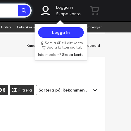
Logga in
Skapa konto
 Hälsa
Leksaker & Hobby
Fyndvaror
Kampanjer
Logga in
Samla XP till ditt konto
Kundservice
Butiker
Företag
Cardboard
Spara kvitton digitalt
Inte medlem?
Skapa konto
Filtrera
Sortera på: Rekommenderad