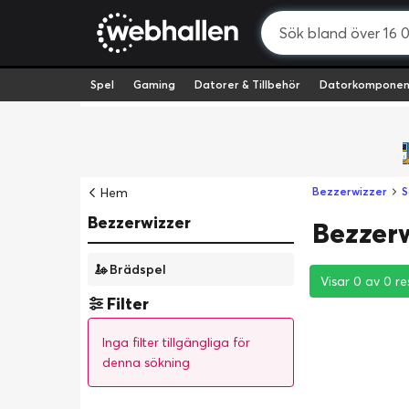
Spel
Gaming
Datorer & Tillbehör
Datorkomponen
Hem
Bezzerwizzer
S
Bezzerwizzer
Bezzerw
Brädspel
Visar 0 av 0 re
Visar 0 av 0 re
Visar 0 av 0 re
Filter
Inga filter tillgängliga för
denna sökning