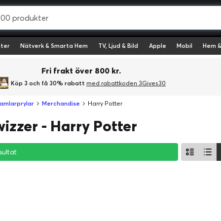
ter
Nätverk & Smarta Hem
TV, Ljud & Bild
Apple
Mobil
Hem &
Fri frakt över 800 kr.
Köp 3 och få 30% rabatt
med rabattkoden 3Gives30
amlarprylar
Merchandise
Harry Potter
izzer - Harry Potter
sultat
sultat
sultat