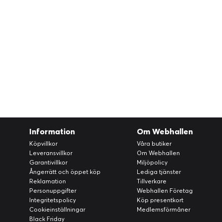
Information
Om Webhallen
Köpvillkor
Våra butiker
Leveransvillkor
Om Webhallen
Garantivillkor
Miljöpolicy
Ångerrätt och öppet köp
Lediga tjänster
Reklamation
Tillverkare
Personuppgifter
Webhallen Företag
Integritetspolicy
Köp presentkort
Cookieinställningar
Medlemsförmåner
Black Friday