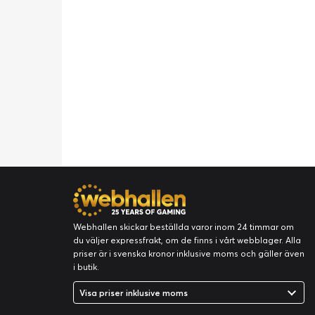
Webhallen skickar beställda varor inom 24 timmar om
du väljer expressfrakt, om de finns i vårt webblager. Alla
priser är i svenska kronor inklusive moms och gäller även
i butik.
Visa priser inklusive moms