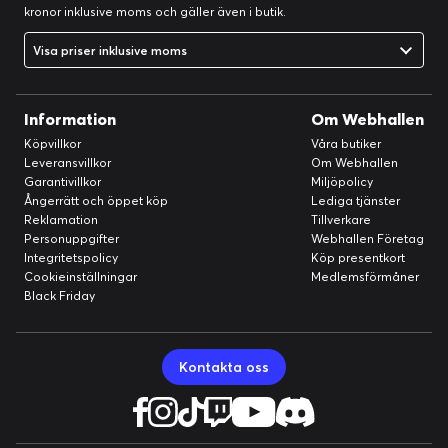
kronor inklusive moms och gäller även i butik.
Visa priser inklusive moms
Information
Om Webhallen
Köpvillkor
Våra butiker
Leveransvillkor
Om Webhallen
Garantivillkor
Miljöpolicy
Ångerrätt och öppet köp
Lediga tjänster
Reklamation
Tillverkare
Personuppgifter
Webhallen Företag
Integritetspolicy
Köp presentkort
Cookieinställningar
Medlemsförmåner
Black Friday
Kontakta oss