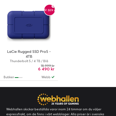
-12 509 kr
LaCie Rugged SSD Pro5 -
4TB
Thunderbolt 5 / 4 TB / Blå
18 999 kr
6 490 kr
Butiker
Webb
Webhallen skickar beställda varor inom 24 timmar om du väljer
expressfrakt, om de finns i vårt webblager. Alla priser är i svenska