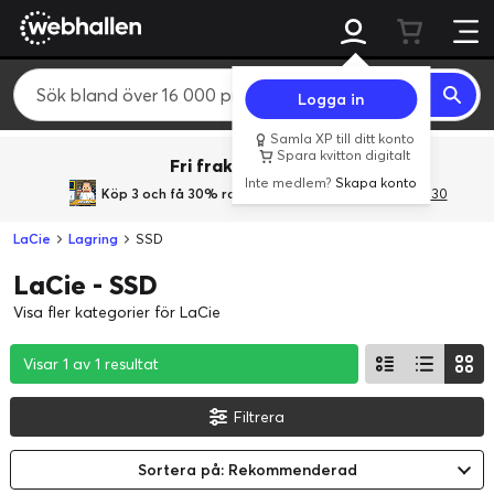
Logga in
Samla XP till ditt konto
Spara kvitton digitalt
Fri frakt över 800 kr.
Inte medlem?
Skapa konto
Köp 3 och få 30% rabatt
med rabattkoden 3Gives30
LaCie
Lagring
SSD
LaCie - SSD
Visa fler kategorier för LaCie
Visar 1 av 1 resultat
Visar 1 av 1 resultat
Visar 1 av 1 resultat
Filtrera
Sortera på: Rekommenderad