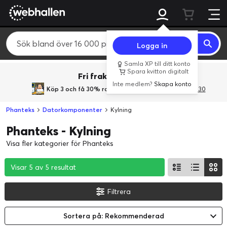
Logga in
Samla XP till ditt konto
Spara kvitton digitalt
Fri frakt över 800 kr.
Inte medlem?
Skapa konto
Köp 3 och få 30% rabatt
med rabattkoden 3Gives30
Phanteks
Datorkomponenter
Kylning
Phanteks - Kylning
Visa fler kategorier för Phanteks
Visar 5 av 5 resultat
Visar 5 av 5 resultat
Visar 5 av 5 resultat
Filtrera
Sortera på: Rekommenderad