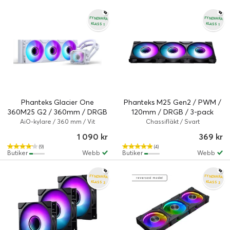
FYNDVARA
FYNDVARA
KLASS 1
KLASS 1
Phanteks Glacier One
Phanteks M25 Gen2 / PWM /
360M25 G2 / 360mm / DRGB
120mm / DRGB / 3-pack
(Fyndvara klass 1)
(Fyndvara klass 1)
AiO-kylare / 360 mm / Vit
Chassifläkt / Svart
1 090 kr
369 kr
(9)
(4)
Butiker
Webb
Butiker
Webb
FYNDVARA
FYNDVARA
KLASS 3
KLASS 3