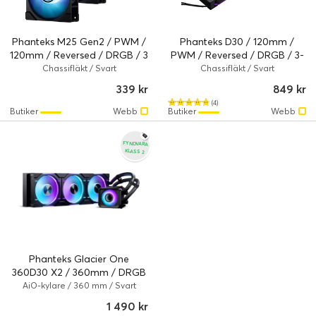
Phanteks M25 Gen2 / PWM /
Phanteks D30 / 120mm /
120mm / Reversed / DRGB / 3
PWM / Reversed / DRGB / 3-
Pack - Svart (Fyndvara klass
pack - Svart (Fyndvara klass
Chassifläkt / Svart
Chassifläkt / Svart
3)
3)
339 kr
849 kr
(4)
Butiker
Webb
Butiker
Webb
FYNDVARA
KLASS 2
Phanteks Glacier One
360D30 X2 / 360mm / DRGB
(Fyndvara klass 2)
AiO-kylare / 360 mm / Svart
1 490 kr