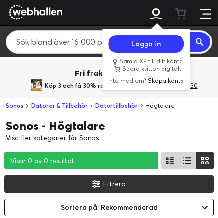
Logga in
Samla XP till ditt konto
Spara kvitton digitalt
Fri frakt över 800 kr.
Inte medlem?
Skapa konto
Köp 3 och få 30% rabatt
med rabattkoden 3Gives30
Sonos
Datorer & Tillbehör
Datortillbehör
Högtalare
Sonos - Högtalare
Visa fler kategorier för Sonos
Visar 0 av 0 resultat
Visar 0 av 0 resultat
Visar 0 av 0 resultat
Filtrera
Sortera på: Rekommenderad