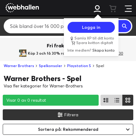
Logga in
Samla XP till ditt konto
Spara kvitton digitalt
Fri frakt över 800 kr.
Inte medlem?
Skapa konto
Köp 3 och få 30% rabatt
med rabattkoden 3Gives30
Warner Brothers
Spelkonsoler
Playstation 5
Spel
Warner Brothers - Spel
Visa fler kategorier för Warner-Brothers
Visar 0 av 0 resultat
Visar 0 av 0 resultat
Visar 0 av 0 resultat
Filtrera
Sortera på: Rekommenderad