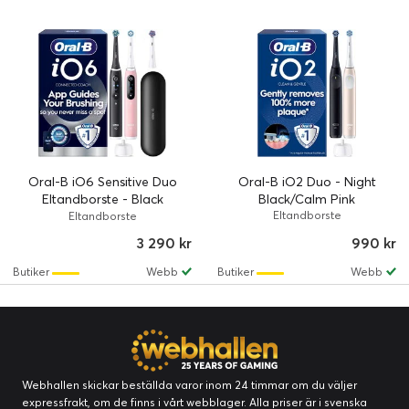
Oral-B iO6 Sensitive Duo
Oral-B iO2 Duo - Night
Eltandborste - Black
Black/Calm Pink
Lava/Pink Sand
Eltandborste
Eltandborste
3 290 kr
990 kr
Butiker
Webb
Butiker
Webb
Webhallen skickar beställda varor inom 24 timmar om du väljer
expressfrakt, om de finns i vårt webblager. Alla priser är i svenska