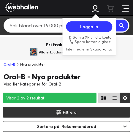
Logga in
Samla XP till ditt konto
Spara kvitton digitalt
Fri frakt över 800 kr.
Inte medlem?
Skapa konto
Alla erbjudanden från
BACK TO REALITY
Oral-B
Nya produkter
Oral-B - Nya produkter
Visa fler kategorier för Oral-B
Visar 2 av 2 resultat
Visar 2 av 2 resultat
Visar 2 av 2 resultat
Filtrera
Sortera på: Rekommenderad