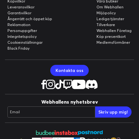
Köpvillkor
Våra butiker
Leveransvillkor
Om Webhallen
Garantivillkor
Miljöpolicy
Ångerrätt och öppet köp
Lediga tjänster
Reklamation
Tillverkare
Personuppgifter
Webhallen Företag
Integritetspolicy
Köp presentkort
Cookieinställningar
Medlemsförmåner
Black Friday
Kontakta oss
Webhallens nyhetsbrev
Skriv upp mig!
Email