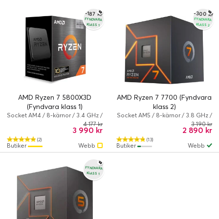
-300 kr
-187 kr
FYNDVARA
FYNDVARA
KLASS 1
KLASS 2
AMD Ryzen 7 5800X3D
AMD Ryzen 7 7700 (Fyndvara
(Fyndvara klass 1)
klass 2)
Socket AM4 / 8-kärnor / 3.4 GHz /
Socket AM5 / 8-kärnor / 3.8 GHz /
96 MB
32 MB
4 177 kr
3 190 kr
3 990 kr
2 890 kr
(2)
(13)
Butiker
Webb
Butiker
Webb
FYNDVARA
KLASS 1