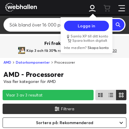
Logga in
Samla XP till ditt konto
Spara kvitton digitalt
Fri frakt över 800 kr.
Inte medlem?
Skapa konto
Köp 3 och få 30% rabatt
med rabattkoden 3Gives30
AMD
Datorkomponenter
Processorer
AMD - Processorer
Visa fler kategorier för AMD
Visar 3 av 3 resultat
Visar 3 av 3 resultat
Visar 3 av 3 resultat
Filtrera
Sortera på: Rekommenderad