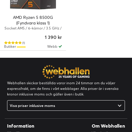
AMD Ryzen 5 8500G
(Fyndvara klass 1)
Socket AM5 / 6-kärnor / 3.5 GHz /
16 MB
1 390 kr
(1)
Butiker
Webb
Webhallen skickar beställda varor inom 24 timmar om du väljer
expressfrakt, om de finns i vårt webblager. Alla priser är i svenska
kronor inklusive moms och gäller även i butik.
Visa priser inklusive moms
Information
Om Webhallen