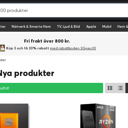
ter
Nätverk & Smarta Hem
TV, Ljud & Bild
Apple
Mobil
Hem &
Fri frakt över 800 kr.
Köp 3 och få 30% rabatt
med rabattkoden 3Gives30
kter
Nya produkter
sultat
sultat
sultat