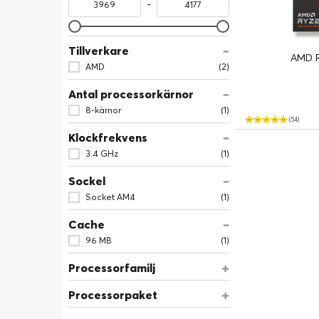
-
Tillverkare
AMD R
AMD
(2)
Antal processorkärnor
8-kärnor
(1)
(54)
Klockfrekvens
3.4 GHz
(1)
Sockel
Socket AM4
(1)
Cache
96 MB
(1)
Processorfamilj
Processorpaket