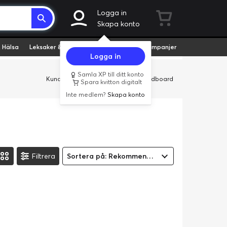
Logga in
Skapa konto
 Hälsa
Leksaker & Hobby
Fyndvaror
Kampanjer
Logga in
Samla XP till ditt konto
Kundservice
Butiker
Företag
Cardboard
Spara kvitton digitalt
Inte medlem?
Skapa konto
Filtrera
Sortera på: Rekommenderad