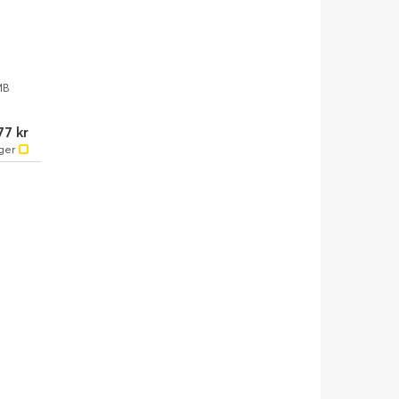
MB
77 kr
ger